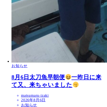
お知らせ
8月6日太刀魚早朝便
一昨日に来
て又、来ちゃいました
matsumaru-izaki
2026年8月6日
お知らせ