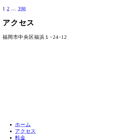
1
2
…
398
投
稿
アクセス
の
福岡市中央区福浜１−24−12
ペ
ー
ジ
送
り
ホーム
アクセス
料金