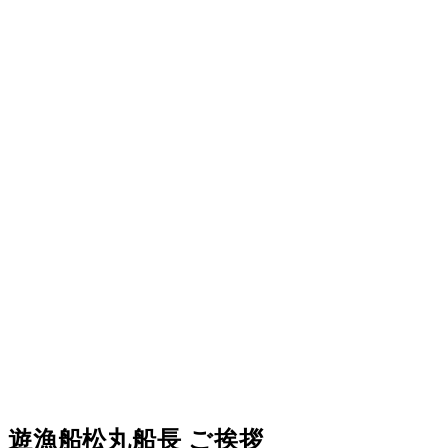
遊漁船松丸船長 ご挨拶