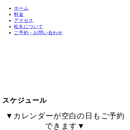
ホーム
料金
アクセス
松丸について
ご予約・お問い合わせ
一つテンヤ、タイラバ、ジギング、イカ釣り
アクセス抜群！
福岡市中心部から出港します。
松丸 海上安全を心がけています
スケジュール
▼カレンダーが空白の日もご予約
できます▼