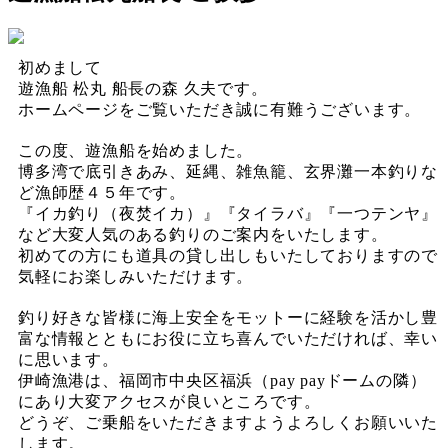
初めまして
遊漁船 松丸 船長の森 久夫です。
ホームページをご覧いただき誠に有難うございます。
この度、遊漁船を始めました。
博多湾で底引きあみ、延縄、雑魚籠、玄界灘一本釣りな
ど漁師歴４５年です。
『イカ釣り（夜焚イカ）』『タイラバ』『一つテンヤ』
など大変人気のある釣りのご案内をいたします。
初めての方にも道具の貸し出しもいたしておりますので
気軽にお楽しみいただけます。
釣り好きな皆様に海上安全をモットーに経験を活かし豊
富な情報とともにお役に立ち喜んでいただければ、幸い
に思います。
伊崎漁港は、福岡市中央区福浜（pay payドームの隣）
にあり大変アクセスが良いところです。
どうぞ、ご乗船をいただきますようよろしくお願いいた
します。