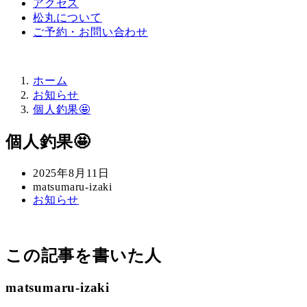
アクセス
松丸について
ご予約・お問い合わせ
ホーム
お知らせ
個人釣果🤩
個人釣果🤩
投
2025年8月11日
稿
著
matsumaru-izaki
カ
お知らせ
日
者
テ
ゴ
リ
この記事を書いた人
ー
matsumaru-izaki