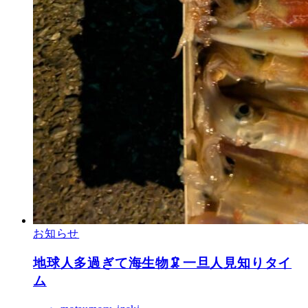
お知らせ
地球人多過ぎて海生物🦑一旦人見知りタイ
ム