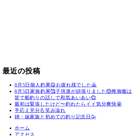
最近の投稿
8月5日個人釣果😋お疲れ様でした🙇
8月5日家族釣果🥰子供達が頑張りました🙆晩御飯は
皆で船釣りの話しで和気あいあい💞
最初は緊張したけど〜釣れたらイイ気分爽快🤩
手応え充分💪笑み溢れ
姉・妹家族と初めての釣り記念日🥳
ホーム
アクセス