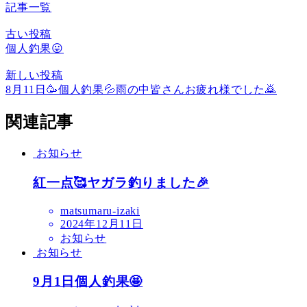
記事一覧
古い投稿
個人釣果😛
新しい投稿
8月11日🥳個人釣果💦雨の中皆さんお疲れ様でした🙇
関連記事
お知らせ
紅一点🥰ヤガラ釣りました🎉
matsumaru-izaki
2024年12月11日
お知らせ
お知らせ
9月1日個人釣果🤩