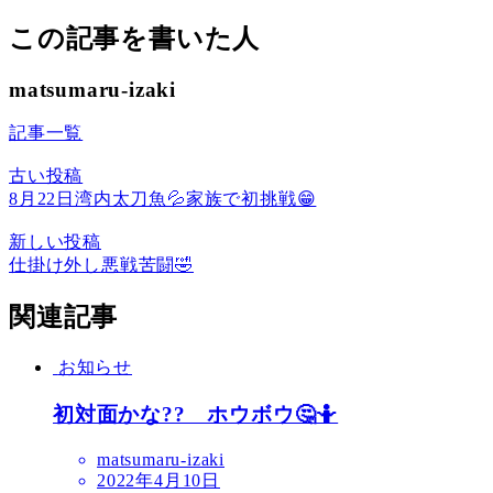
この記事を書いた人
matsumaru-izaki
記事一覧
古い投稿
8月22日湾内太刀魚💦家族で初挑戦😁
新しい投稿
仕掛け外し悪戦苦闘🤣
関連記事
お知らせ
初対面かな?? ホウボウ🤔🤷
matsumaru-izaki
2022年4月10日