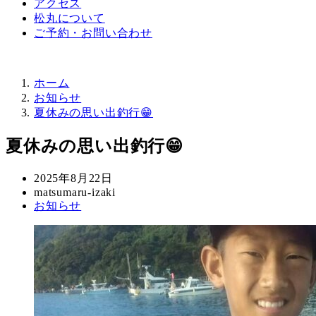
アクセス
松丸について
ご予約・お問い合わせ
ホーム
お知らせ
夏休みの思い出釣行😁
夏休みの思い出釣行😁
投
2025年8月22日
稿
著
matsumaru-izaki
カ
お知らせ
日
者
テ
ゴ
リ
ー