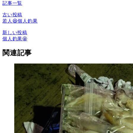
記事一覧
古い投稿
若人😆個人釣果
新しい投稿
個人釣果🤩
関連記事