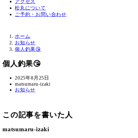
アクセス
松丸について
ご予約・お問い合わせ
ホーム
お知らせ
個人釣果😘
個人釣果😘
投
2025年8月25日
稿
著
matsumaru-izaki
カ
お知らせ
日
者
テ
ゴ
リ
この記事を書いた人
ー
matsumaru-izaki