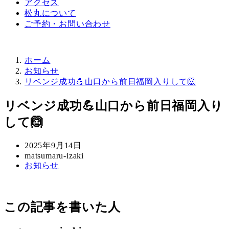
アクセス
松丸について
ご予約・お問い合わせ
ホーム
お知らせ
リベンジ成功💪山口から前日福岡入りして🙆
リベンジ成功💪山口から前日福岡入り
して🙆
投
2025年9月14日
稿
著
matsumaru-izaki
カ
お知らせ
日
者
テ
ゴ
リ
この記事を書いた人
ー