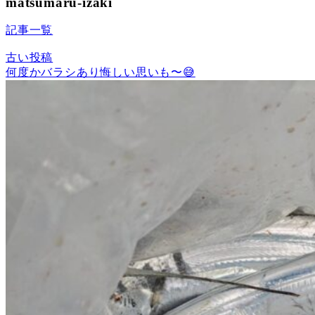
matsumaru-izaki
記事一覧
古い投稿
何度かバラシあり悔しい思いも〜😅