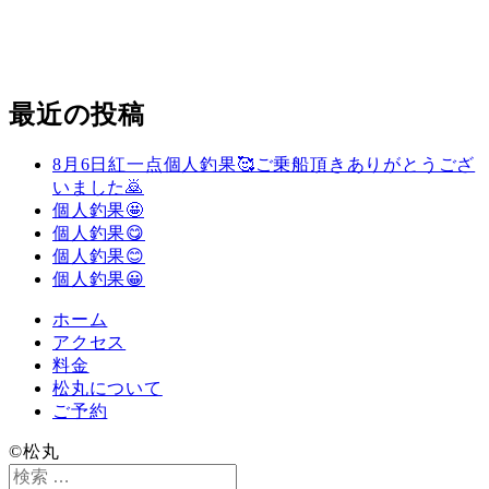
最近の投稿
8月6日紅一点個人釣果🥰ご乗船頂きありがとうござ
いました🙇
個人釣果🤩
個人釣果😋
個人釣果😊
個人釣果😀
ホーム
アクセス
料金
松丸について
ご予約
©️松丸
検