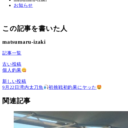
カ
お知らせ
日
者
テ
ゴ
リ
この記事を書いた人
ー
matsumaru-izaki
記事一覧
古い投稿
個人釣果
新しい投稿
9月22日湾内太刀魚
初挑戦初釣果にヤッた
関連記事