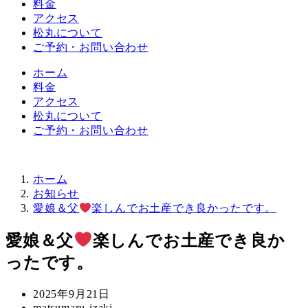
料金
アクセス
松丸について
ご予約・お問い合わせ
ホーム
料金
アクセス
松丸について
ご予約・お問い合わせ
ホーム
お知らせ
愛娘＆父
楽しんでお土産でき良かったです。
愛娘＆父
楽しんでお土産でき良か
ったです。
投
2025年9月21日
稿
著
matsumaru-izaki