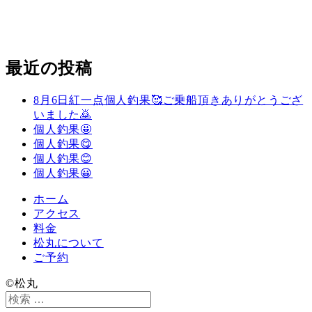
最近の投稿
8月6日紅一点個人釣果🥰ご乗船頂きありがとうござ
いました🙇
個人釣果🤩
個人釣果😋
個人釣果😊
個人釣果😀
ホーム
アクセス
料金
松丸について
ご予約
©️松丸
検
索