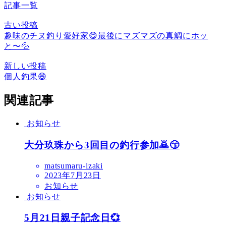
記事一覧
古い投稿
趣味のチヌ釣り愛好家😋最後にマズマズの真鯛にホッ
と〜💦
新しい投稿
個人釣果😄
関連記事
お知らせ
大分玖珠から3回目の釣行参加🙇😙
matsumaru-izaki
2023年7月23日
お知らせ
お知らせ
5月21日親子記念日💞