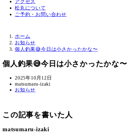
アクセス
松丸について
ご予約・お問い合わせ
ホーム
お知らせ
個人釣果😅今日は小さかったかな〜
個人釣果😅今日は小さかったかな〜
投
2025年10月12日
稿
著
matsumaru-izaki
カ
お知らせ
日
者
テ
ゴ
リ
この記事を書いた人
ー
matsumaru-izaki