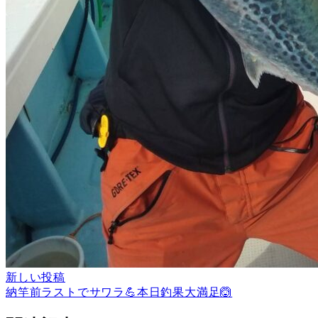
新しい投稿
納竿前ラストでサワラ💪本日釣果大満足🙆