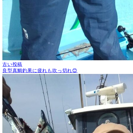
古い投稿
良型真鯛釣果に疲れも吹っ切れ😊