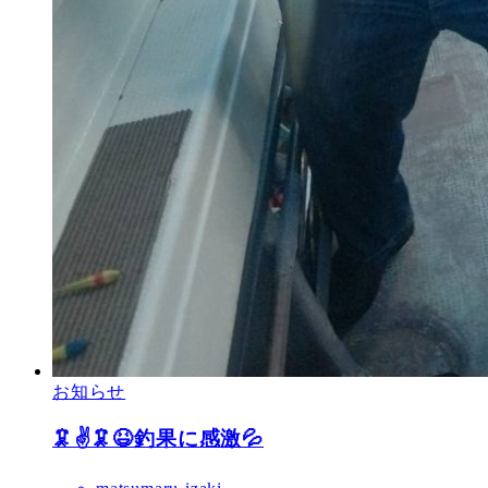
お知らせ
🦑✌️🦑😆釣果に感激💦