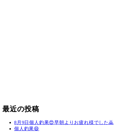
最近の投稿
8月9日個人釣果😍早朝よりお疲れ様でした🙇
個人釣果😄