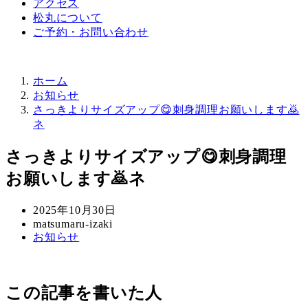
アクセス
松丸について
ご予約・お問い合わせ
ホーム
お知らせ
さっきよりサイズアップ😋刺身調理お願いします🙇
ネ
さっきよりサイズアップ😋刺身調理
お願いします🙇ネ
投
2025年10月30日
稿
著
matsumaru-izaki
カ
お知らせ
日
者
テ
ゴ
リ
この記事を書いた人
ー