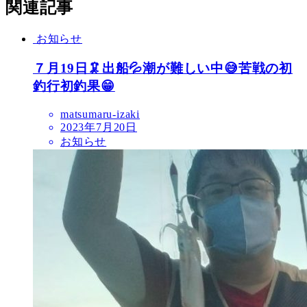
関連記事
お知らせ
７月19日🦑出船💦潮が難しい中😅苦戦の初
釣行初釣果😁
matsumaru-izaki
2023年7月20日
お知らせ