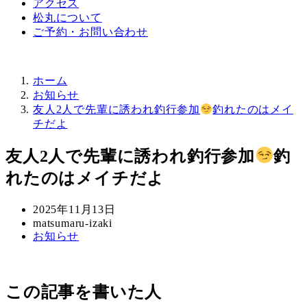
アクセス
松丸について
ご予約・お問い合わせ
ホーム
お知らせ
友人2人で先輩に誘われ釣行参加
釣れたのはメイ
チだよ
友人2人で先輩に誘われ釣行参加
釣
れたのはメイチだよ
投
2025年11月13日
稿
著
matsumaru-izaki
カ
お知らせ
日
者
テ
ゴ
リ
この記事を書いた人
ー