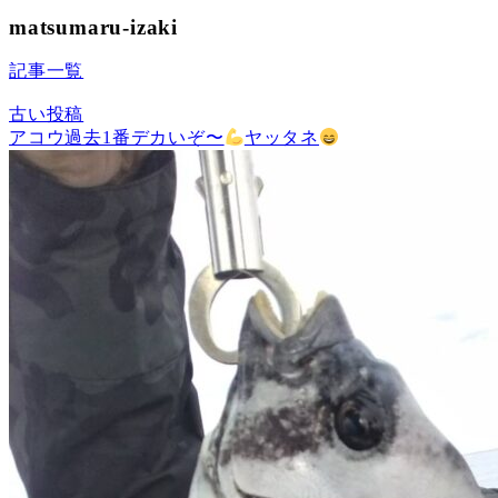
matsumaru-izaki
記事一覧
古い投稿
アコウ過去1番デカいぞ〜
ヤッタネ