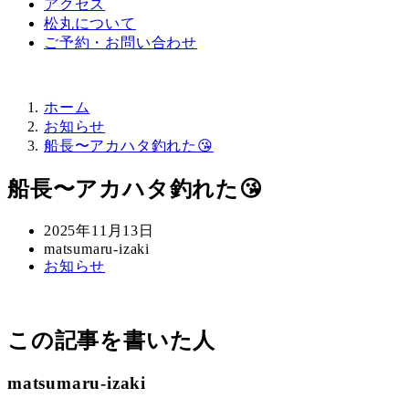
アクセス
松丸について
ご予約・お問い合わせ
ホーム
お知らせ
船長〜アカハタ釣れた😘
船長〜アカハタ釣れた😘
投
2025年11月13日
稿
著
matsumaru-izaki
カ
お知らせ
日
者
テ
ゴ
リ
この記事を書いた人
ー
matsumaru-izaki