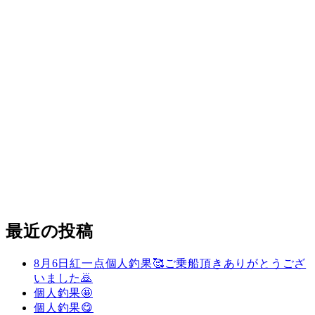
最近の投稿
8月6日紅一点個人釣果🥰ご乗船頂きありがとうござ
いました🙇
個人釣果🤩
個人釣果😋