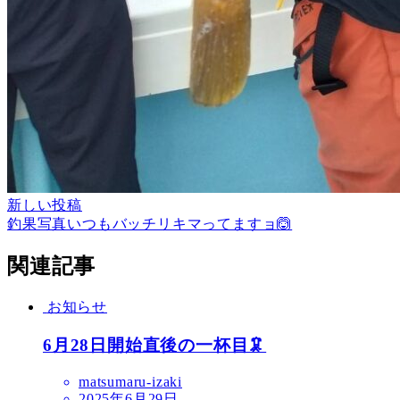
新しい投稿
釣果写真いつもバッチリキマってますョ🙆
関連記事
お知らせ
6月28日開始直後の一杯目🦑
matsumaru-izaki
2025年6月29日