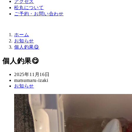
アクセス
松丸について
ご予約・お問い合わせ
ホーム
お知らせ
個人釣果😋
個人釣果😋
投
2025年11月16日
稿
著
matsumaru-izaki
カ
お知らせ
日
者
テ
ゴ
リ
ー