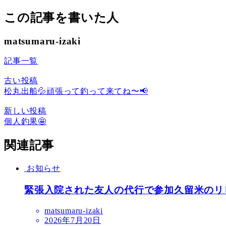
この記事を書いた人
matsumaru-izaki
記事一覧
古い投稿
松丸出船💦頑張って釣って来てね〜📢
新しい投稿
個人釣果🤩
関連記事
お知らせ
緊張入院された友人の代行で参加久留米のリ
matsumaru-izaki
2026年7月20日