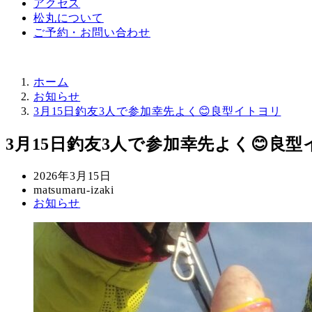
アクセス
松丸について
ご予約・お問い合わせ
ホーム
お知らせ
3月15日釣友3人で参加幸先よく😊良型イトヨリ
3月15日釣友3人で参加幸先よく😊良
投
2026年3月15日
稿
著
matsumaru-izaki
カ
お知らせ
日
者
テ
ゴ
リ
ー