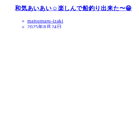
和気あいあい☺️楽しんで船釣り出来た〜😁
matsumaru-izaki
2025年8月24日
お知らせ
スケジュール
カレンダーが空白の日もご予約できます。