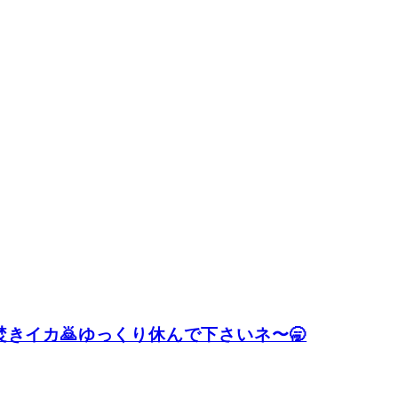
焚きイカ🙇ゆっくり休んで下さいネ〜🥱