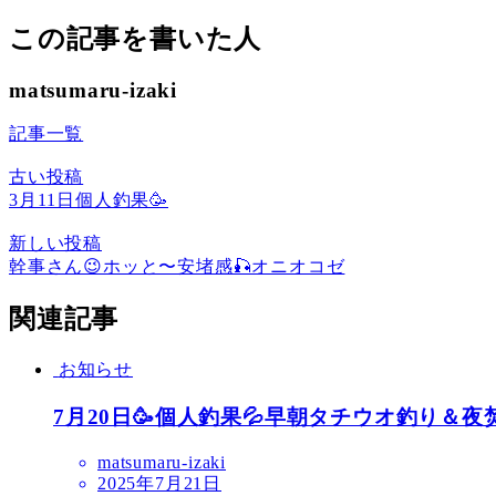
この記事を書いた人
matsumaru-izaki
記事一覧
古い投稿
3月11日個人釣果🥳
新しい投稿
幹事さん😉ホッと〜安堵感🎣オニオコゼ
関連記事
お知らせ
7月20日🥳個人釣果💦早朝タチウオ釣り＆夜
matsumaru-izaki
2025年7月21日