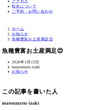
アクセス
松丸について
ご予約・お問い合わせ
ホーム
お知らせ
魚種豊富お土産満足😊
魚種豊富お土産満足😊
投
2026年3月15日
稿
著
matsumaru-izaki
カ
お知らせ
日
者
テ
ゴ
リ
この記事を書いた人
ー
matsumaru-izaki