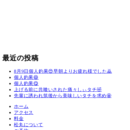
最近の投稿
8月9日個人釣果😍早朝よりお疲れ様でした🙇
個人釣果😄
個人釣果😋
上げる前に共喰いされた痛々しぃタチ🤣
先輩に誘われ筑後から美味しいタチを求め🤩
ホーム
アクセス
料金
松丸について