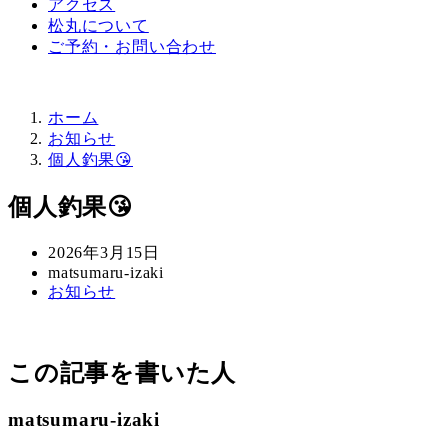
アクセス
松丸について
ご予約・お問い合わせ
ホーム
お知らせ
個人釣果😘
個人釣果😘
投
2026年3月15日
稿
著
matsumaru-izaki
カ
お知らせ
日
者
テ
ゴ
リ
この記事を書いた人
ー
matsumaru-izaki