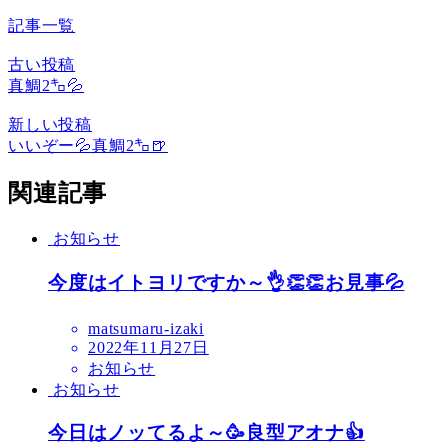
記事一覧
古い投稿
真鯛2㌔💦
新しい投稿
いいぞー💦真鯛2㌔🍺
関連記事
お知らせ
今度はイトヨリですか～👌👏👏お見事💦
matsumaru-izaki
2022年11月27日
お知らせ
お知らせ
今日はノッてるよ～🥳良型アオナ👍