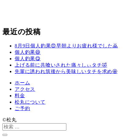
最近の投稿
8月9日個人釣果😍早朝よりお疲れ様でした🙇
個人釣果😄
個人釣果😋
上げる前に共喰いされた痛々しぃタチ🤣
先輩に誘われ筑後から美味しいタチを求め🤩
ホーム
アクセス
料金
松丸について
ご予約
©️松丸
検
索