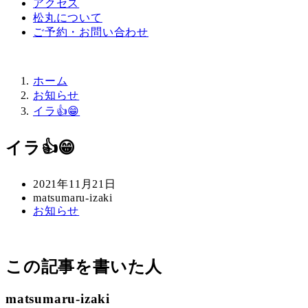
アクセス
松丸について
ご予約・お問い合わせ
ホーム
お知らせ
イラ👍😁
イラ👍😁
投
2021年11月21日
稿
著
matsumaru-izaki
カ
お知らせ
日
者
テ
ゴ
リ
この記事を書いた人
ー
matsumaru-izaki