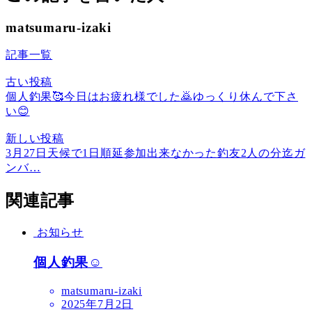
matsumaru-izaki
記事一覧
古い投稿
個人釣果🥰今日はお疲れ様でした🙇ゆっくり休んで下さ
い😊
新しい投稿
3月27日天候で1日順延参加出来なかった釣友2人の分迄ガ
ンバ…
関連記事
お知らせ
個人釣果☺️
matsumaru-izaki
2025年7月2日