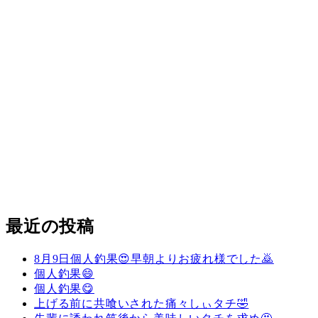
最近の投稿
8月9日個人釣果😍早朝よりお疲れ様でした🙇
個人釣果😄
個人釣果😋
上げる前に共喰いされた痛々しぃタチ🤣