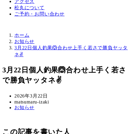
アクセス
松丸について
ご予約・お問い合わせ
ホーム
お知らせ
3月22日個人釣果🙆合わせ上手く若さで勝負ヤッタ
ネ✌️
3月22日個人釣果🙆合わせ上手く若さ
で勝負ヤッタネ✌️
投
2026年3月22日
稿
著
matsumaru-izaki
カ
お知らせ
日
者
テ
ゴ
リ
この記事を書いた人
ー