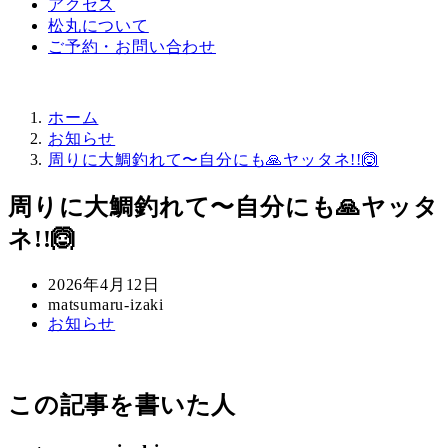
アクセス
松丸について
ご予約・お問い合わせ
ホーム
お知らせ
周りに大鯛釣れて〜自分にも🙏ヤッタネ!!🙆
周りに大鯛釣れて〜自分にも🙏ヤッタ
ネ!!🙆
投
2026年4月12日
稿
著
matsumaru-izaki
カ
お知らせ
日
者
テ
ゴ
リ
この記事を書いた人
ー