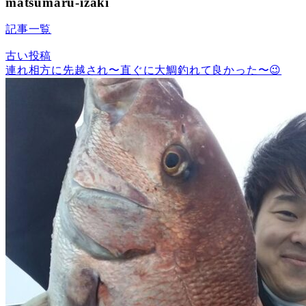
matsumaru-izaki
記事一覧
古い投稿
連れ相方に先越され〜直ぐに大鯛釣れて良かった〜😉