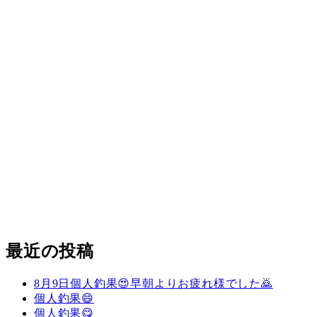
最近の投稿
8月9日個人釣果😍早朝よりお疲れ様でした🙇
個人釣果😄
個人釣果😋