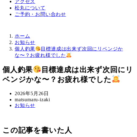
アクセス
松丸について
ご予約・お問い合わせ
ホーム
お知らせ
個人釣果
目標達成は出来ず次回にリベンジか
な〜？お疲れ様でした
個人釣果
目標達成は出来ず次回にリ
ベンジかな〜？お疲れ様でした
投
2026年5月26日
稿
著
matsumaru-izaki
カ
お知らせ
日
者
テ
ゴ
リ
この記事を書いた人
ー