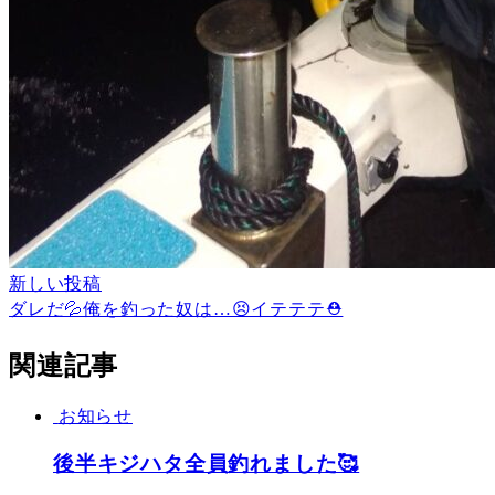
新しい投稿
ダレだ💦俺を釣った奴は…😣イテテテ⛑️
関連記事
お知らせ
後半キジハタ全員釣れました🥰