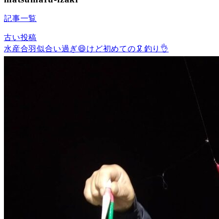
記事一覧
古い投稿
水産合羽似合い過ぎ😄けど初めての🦑釣り👌