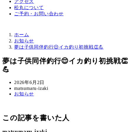
アクセス
松丸について
ご予約・お問い合わせ
ホーム
お知らせ
夢は子供同伴釣行😌イカ釣り初挑戦👏💪
夢は子供同伴釣行😌イカ釣り初挑戦👏
💪
投
2026年6月2日
稿
著
matsumaru-izaki
カ
お知らせ
日
者
テ
ゴ
リ
この記事を書いた人
ー
matsumaru-izaki