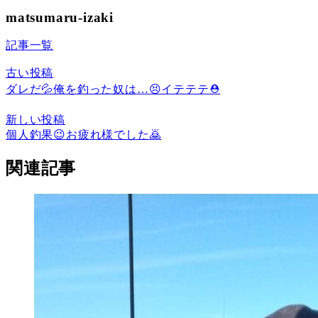
matsumaru-izaki
記事一覧
古い投稿
ダレだ💦俺を釣った奴は…😣イテテテ⛑️
新しい投稿
個人釣果😉お疲れ様でした🙇
関連記事