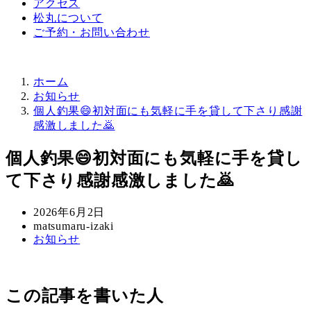
アクセス
松丸について
ご予約・お問い合わせ
ホーム
お知らせ
個人釣果😄初対面にも気軽に手を貸して下さり感謝
感激しました🙇
個人釣果😄初対面にも気軽に手を貸し
て下さり感謝感激しました🙇
投
2026年6月2日
稿
著
matsumaru-izaki
カ
お知らせ
日
者
テ
ゴ
リ
この記事を書いた人
ー