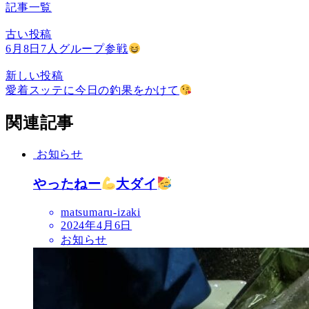
記事一覧
古い投稿
6月8日7人グループ参戦
新しい投稿
愛着スッテに今日の釣果をかけて
関連記事
お知らせ
やったねー
大ダイ
matsumaru-izaki
2024年4月6日
お知らせ