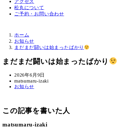
アクセス
松丸について
ご予約・お問い合わせ
ホーム
お知らせ
まだまだ闘いは始まったばかり
まだまだ闘いは始まったばかり
投
2026年6月9日
稿
著
matsumaru-izaki
カ
お知らせ
日
者
テ
ゴ
リ
この記事を書いた人
ー
matsumaru-izaki