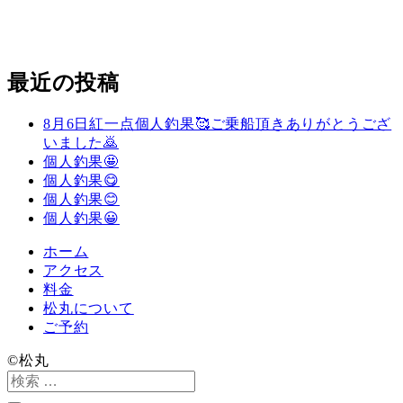
最近の投稿
8月6日紅一点個人釣果🥰ご乗船頂きありがとうござ
いました🙇
個人釣果🤩
個人釣果😋
個人釣果😊
個人釣果😀
ホーム
アクセス
料金
松丸について
ご予約
©️松丸
検
索