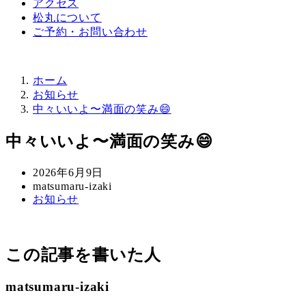
アクセス
松丸について
ご予約・お問い合わせ
ホーム
お知らせ
中々いいよ〜満面の笑み😄
中々いいよ〜満面の笑み😄
投
2026年6月9日
稿
著
matsumaru-izaki
カ
お知らせ
日
者
テ
ゴ
リ
この記事を書いた人
ー
matsumaru-izaki