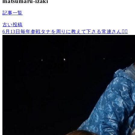
matsumaru-izaki
記事一覧
古い投稿
6月13日毎年参戦タナを周りに教えて下さる常連さん🙂‍↕️