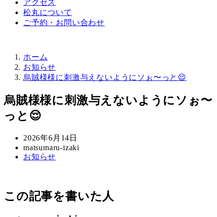
アクセス
松丸について
ご予約・お問い合わせ
ホーム
お知らせ
烏賊様様に刺激与えないようにソぉ〜っと😌
烏賊様様に刺激与えないようにソぉ〜
っと😌
投
2026年6月14日
稿
著
matsumaru-izaki
カ
お知らせ
日
者
テ
ゴ
リ
この記事を書いた人
ー