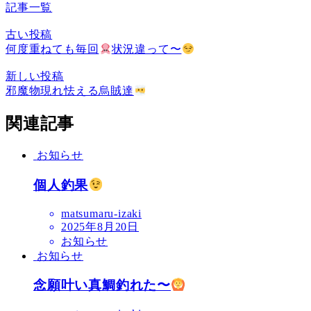
記事一覧
古い投稿
何度重ねても毎回
状況違って〜
新しい投稿
邪魔物現れ怯える烏賊達
関連記事
お知らせ
個人釣果
matsumaru-izaki
2025年8月20日
お知らせ
お知らせ
念願叶い真鯛釣れた〜