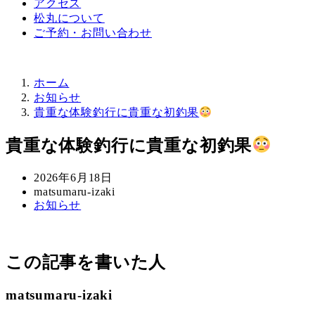
アクセス
松丸について
ご予約・お問い合わせ
ホーム
お知らせ
貴重な体験釣行に貴重な初釣果
貴重な体験釣行に貴重な初釣果
投
2026年6月18日
稿
著
matsumaru-izaki
カ
お知らせ
日
者
テ
ゴ
リ
この記事を書いた人
ー
matsumaru-izaki