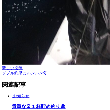
新しい投稿
ダブル釣果にルンルン🤩
関連記事
お知らせ
貴重な🦑１杯貯め釣り😅