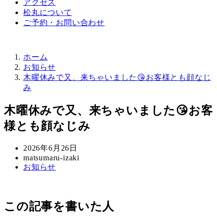
アクセス
松丸について
ご予約・お問い合わせ
ホーム
お知らせ
木曜休みで又、来ちゃいました😘お客様とも顔なじ
み
木曜休みで又、来ちゃいました😘お客
様とも顔なじみ
投
2026年6月26日
稿
著
matsumaru-izaki
カ
お知らせ
日
者
テ
ゴ
リ
この記事を書いた人
ー