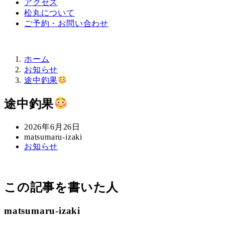
アクセス
松丸について
ご予約・お問い合わせ
ホーム
お知らせ
途中釣果
途中釣果
投
2026年6月26日
稿
著
matsumaru-izaki
カ
お知らせ
日
者
テ
ゴ
リ
この記事を書いた人
ー
matsumaru-izaki