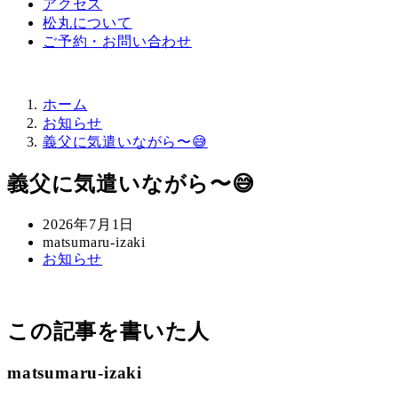
アクセス
松丸について
ご予約・お問い合わせ
ホーム
お知らせ
義父に気遣いながら〜😅
義父に気遣いながら〜😅
投
2026年7月1日
稿
著
matsumaru-izaki
カ
お知らせ
日
者
テ
ゴ
リ
この記事を書いた人
ー
matsumaru-izaki