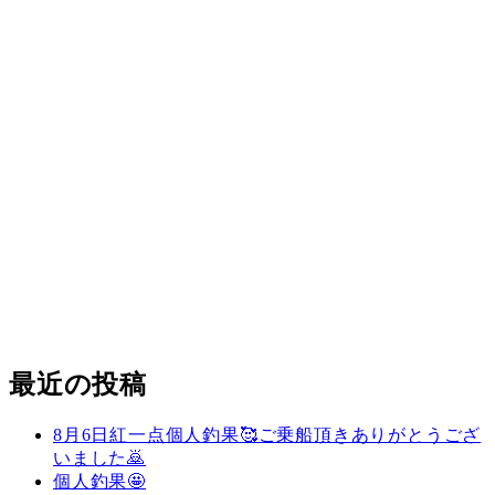
最近の投稿
8月6日紅一点個人釣果🥰ご乗船頂きありがとうござ
いました🙇
個人釣果🤩