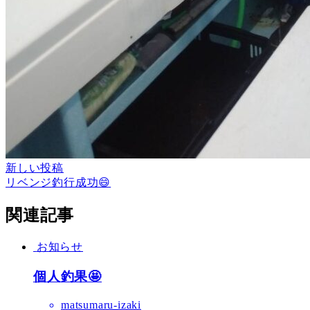
新しい投稿
リベンジ釣行成功😄
関連記事
お知らせ
個人釣果🤩
matsumaru-izaki