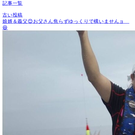
記事一覧
古い投稿
娘婿＆義父😊お父さん焦らずゆっくりで構いませんョ
😆