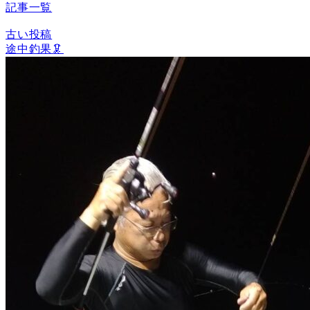
記事一覧
古い投稿
途中釣果🦑