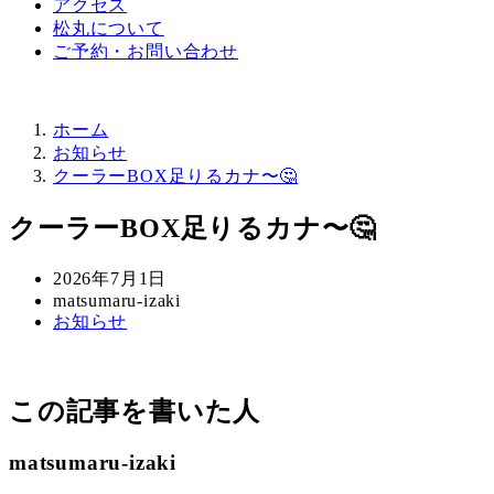
アクセス
松丸について
ご予約・お問い合わせ
ホーム
お知らせ
クーラーBOX足りるカナ〜🤔
クーラーBOX足りるカナ〜🤔
投
2026年7月1日
稿
著
matsumaru-izaki
カ
お知らせ
日
者
テ
ゴ
リ
この記事を書いた人
ー
matsumaru-izaki