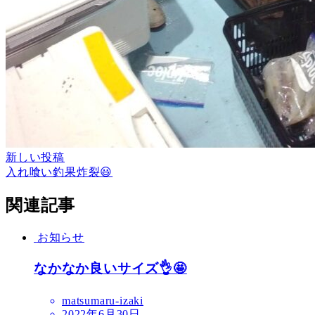
新しい投稿
入れ喰い釣果炸裂😃
関連記事
お知らせ
なかなか良いサイズ👌🤩
matsumaru-izaki
2022年6月30日