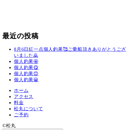
最近の投稿
8月6日紅一点個人釣果🥰ご乗船頂きありがとうござ
いました🙇
個人釣果🤩
個人釣果😋
個人釣果😊
個人釣果😀
ホーム
アクセス
料金
松丸について
ご予約
©️松丸