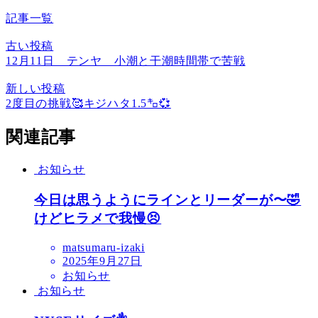
記事一覧
古い投稿
12月11日 テンヤ 小潮と干潮時間帯で苦戦
新しい投稿
2度目の挑戦🥰キジハタ1.5㌔💞
関連記事
お知らせ
今日は思うようにラインとリーダーが〜🤣
けどヒラメで我慢😣
matsumaru-izaki
2025年9月27日
お知らせ
お知らせ