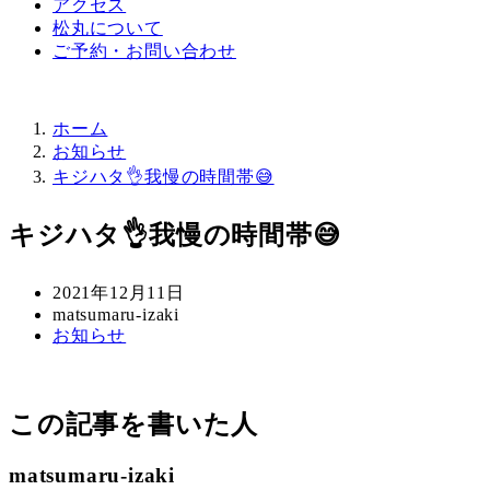
アクセス
松丸について
ご予約・お問い合わせ
ホーム
お知らせ
キジハタ👌我慢の時間帯😅
キジハタ👌我慢の時間帯😅
投
2021年12月11日
稿
著
matsumaru-izaki
カ
お知らせ
日
者
テ
ゴ
リ
この記事を書いた人
ー
matsumaru-izaki