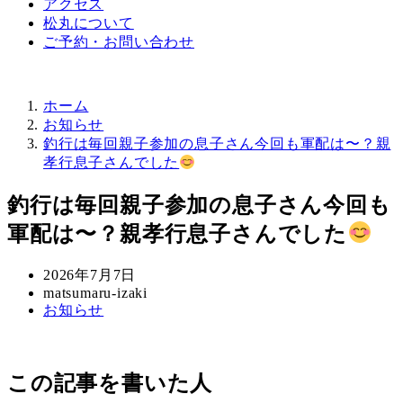
アクセス
松丸について
ご予約・お問い合わせ
ホーム
お知らせ
釣行は毎回親子参加の息子さん今回も軍配は〜？親
孝行息子さんでした
釣行は毎回親子参加の息子さん今回も
軍配は〜？親孝行息子さんでした
投
2026年7月7日
稿
著
matsumaru-izaki
カ
お知らせ
日
者
テ
ゴ
リ
この記事を書いた人
ー