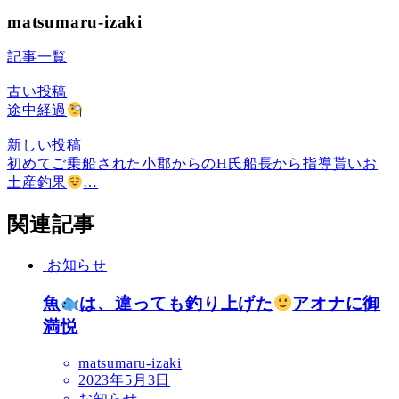
matsumaru-izaki
記事一覧
古い投稿
途中経過
新しい投稿
初めてご乗船された小郡からのH氏船長から指導貰いお
土産釣果
…
関連記事
お知らせ
魚
は、違っても釣り上げた
アオナに御
満悦
matsumaru-izaki
2023年5月3日
お知らせ