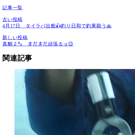
記事一覧
古い投稿
4月17日 タイラバ出船🎣釣り日和で釣果願う🙏
新しい投稿
真鯛２㌔ まだまだ頑張るョ😉
関連記事