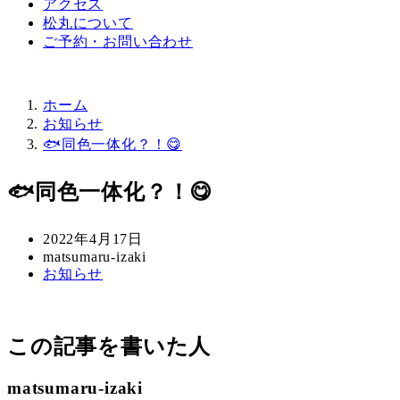
アクセス
松丸について
ご予約・お問い合わせ
ホーム
お知らせ
🐟同色一体化？！😋
🐟同色一体化？！😋
投
2022年4月17日
稿
著
matsumaru-izaki
カ
お知らせ
日
者
テ
ゴ
リ
この記事を書いた人
ー
matsumaru-izaki