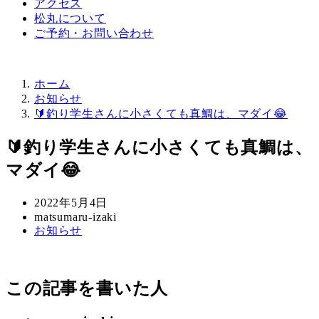
アクセス
松丸について
ご予約・お問い合わせ
ホーム
お知らせ
🔰釣り学生さんに小さくても真鯛は、マダイ😂
🔰釣り学生さんに小さくても真鯛は、
マダイ😂
投
2022年5月4日
稿
著
matsumaru-izaki
カ
お知らせ
日
者
テ
ゴ
リ
この記事を書いた人
ー