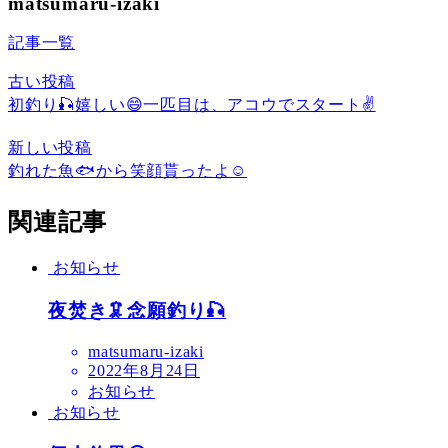
matsumaru-izaki
記事一覧
古い投稿
初釣り🎣嬉しい😄一匹目は、アコウでスタート✌️
新しい投稿
釣れた魚🐟から笑顔貰ったよ☺️
関連記事
お知らせ
夜焚き🦑念願釣り🎣
matsumaru-izaki
2022年8月24日
お知らせ
お知らせ