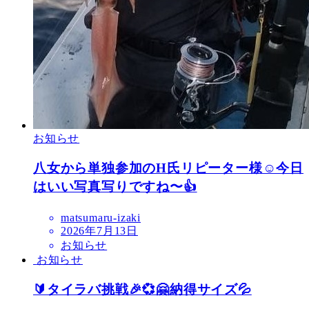
お知らせ
八女から単独参加のH氏リピーター様☺️今日
はいい写真写りですね〜👍
matsumaru-izaki
2026年7月13日
お知らせ
お知らせ
🔰タイラバ挑戦🎉💞🤗納得サイズ💦