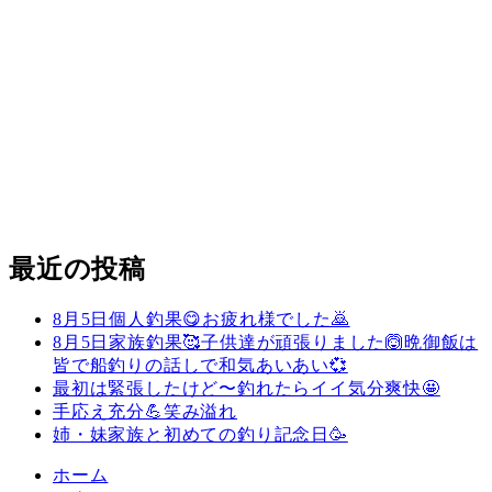
最近の投稿
8月5日個人釣果😋お疲れ様でした🙇
8月5日家族釣果🥰子供達が頑張りました🙆晩御飯は
皆で船釣りの話しで和気あいあい💞
最初は緊張したけど〜釣れたらイイ気分爽快🤩
手応え充分💪笑み溢れ
姉・妹家族と初めての釣り記念日🥳
ホーム