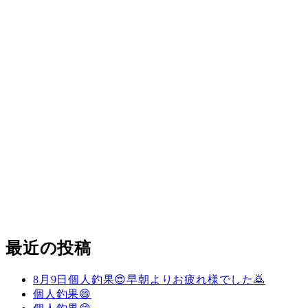
最近の投稿
8月9日個人釣果😍早朝よりお疲れ様でした🙇
個人釣果😄