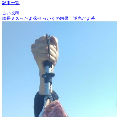
記事一覧
古い投稿
船長ミスったよ😭せっかくの釣果 逆光だよ🤣