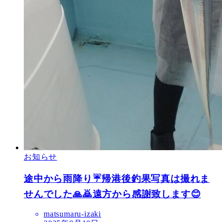
お知らせ
途中から雨降り☔帰港後釣果写真は撮れま
せんでした🙏🙇遠方から感謝致します😊
matsumaru-izaki