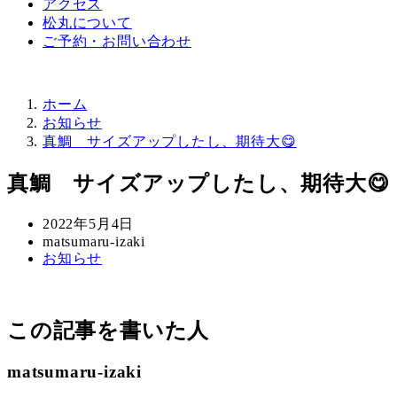
アクセス
松丸について
ご予約・お問い合わせ
ホーム
お知らせ
真鯛 サイズアップしたし、期待大😋
真鯛 サイズアップしたし、期待大😋
投
2022年5月4日
稿
著
matsumaru-izaki
カ
お知らせ
日
者
テ
ゴ
リ
この記事を書いた人
ー
matsumaru-izaki