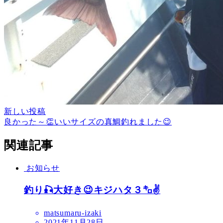
新しい投稿
良かった～👏いいサイズの真鯛釣れました😉
関連記事
お知らせ
釣り🎣大好き😉キジハタ３㌔✌️
matsumaru-izaki
2021年11月28日