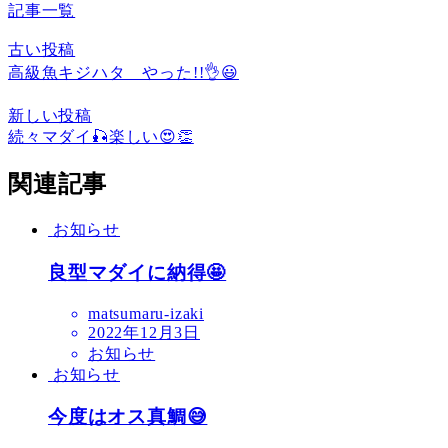
記事一覧
古い投稿
高級魚キジハタ やった!!👌😃
新しい投稿
続々マダイ🎣楽しい😍👏
関連記事
お知らせ
良型マダイに納得🤩
matsumaru-izaki
2022年12月3日
お知らせ
お知らせ
今度はオス真鯛😅