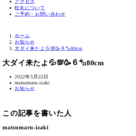
アクセス
松丸について
ご予約・お問い合わせ
ホーム
お知らせ
大ダイ来たよ💦💯🥳６㌔80cm
大ダイ来たよ💦💯🥳６㌔80cm
投
2022年5月22日
稿
著
matsumaru-izaki
カ
お知らせ
日
者
テ
ゴ
リ
この記事を書いた人
ー
matsumaru-izaki