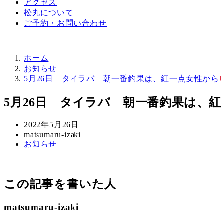
アクセス
松丸について
ご予約・お問い合わせ
ホーム
お知らせ
5月26日 タイラバ 朝一番釣果は、紅一点女性から
5月26日 タイラバ 朝一番釣果は、
投
2022年5月26日
稿
著
matsumaru-izaki
カ
お知らせ
日
者
テ
ゴ
リ
この記事を書いた人
ー
matsumaru-izaki