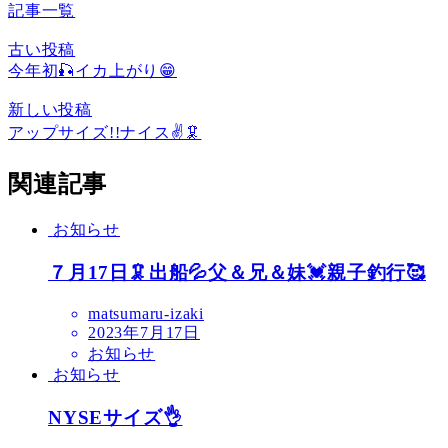
記事一覧
古い投稿
今年初🎣イカ上がり😁
新しい投稿
アップサイズ!!ナイス✌️🦑
関連記事
お知らせ
７月17日🦑出船💦父＆兄＆妹💓親子釣行🥰
matsumaru-izaki
2023年7月17日
お知らせ
お知らせ
NYSEサイズ👌