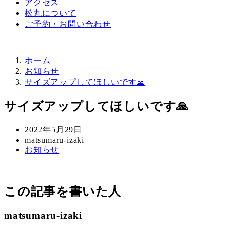
アクセス
松丸について
ご予約・お問い合わせ
ホーム
お知らせ
サイズアップしてほしいです🙏
サイズアップしてほしいです🙏
投
2022年5月29日
稿
著
matsumaru-izaki
カ
お知らせ
日
者
テ
ゴ
リ
この記事を書いた人
ー
matsumaru-izaki