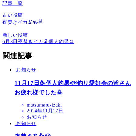
記事一覧
古い投稿
夜焚きイカ🦑😄✌️
新しい投稿
6月3日夜焚きイカ🦑個人釣果☺️
関連記事
お知らせ
11月17日🥳個人釣果🐟釣り愛好会の皆さん
お疲れ様でした🙇
matsumaru-izaki
2024年11月17日
お知らせ
お知らせ