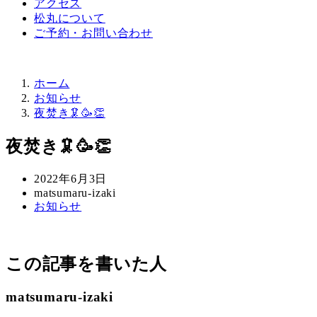
アクセス
松丸について
ご予約・お問い合わせ
ホーム
お知らせ
夜焚き🦑🥳👏
夜焚き🦑🥳👏
投
2022年6月3日
稿
著
matsumaru-izaki
カ
お知らせ
日
者
テ
ゴ
リ
この記事を書いた人
ー
matsumaru-izaki