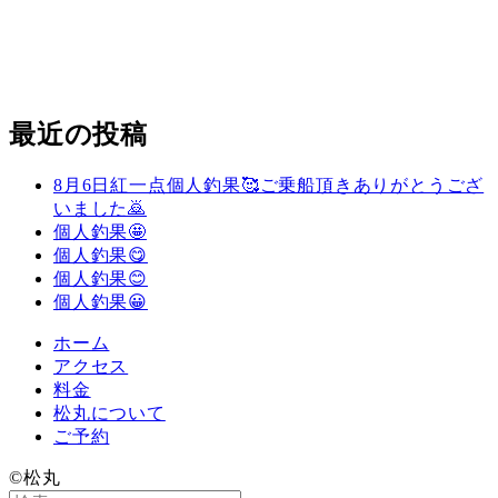
最近の投稿
8月6日紅一点個人釣果🥰ご乗船頂きありがとうござ
いました🙇
個人釣果🤩
個人釣果😋
個人釣果😊
個人釣果😀
ホーム
アクセス
料金
松丸について
ご予約
©️松丸