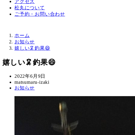
アクセス
松丸について
ご予約・お問い合わせ
ホーム
お知らせ
嬉しい🦑釣果😄
嬉しい🦑釣果😄
投
2022年6月9日
稿
著
matsumaru-izaki
カ
お知らせ
日
者
テ
ゴ
リ
ー