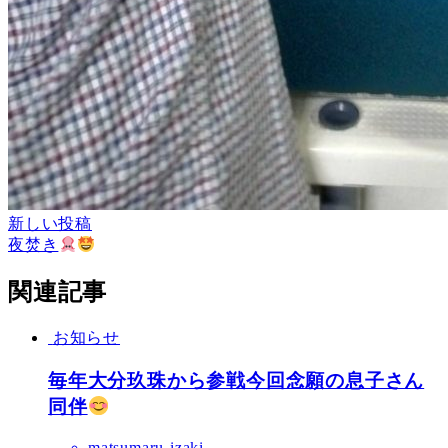
新しい投稿
夜焚き
関連記事
お知らせ
毎年大分玖珠から参戦今回念願の息子さん
同伴
matsumaru-izaki