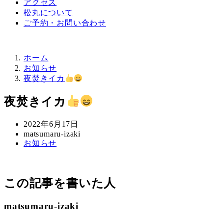
アクセス
松丸について
ご予約・お問い合わせ
ホーム
お知らせ
夜焚きイカ
夜焚きイカ
投
2022年6月17日
稿
著
matsumaru-izaki
カ
お知らせ
日
者
テ
ゴ
リ
この記事を書いた人
ー
matsumaru-izaki