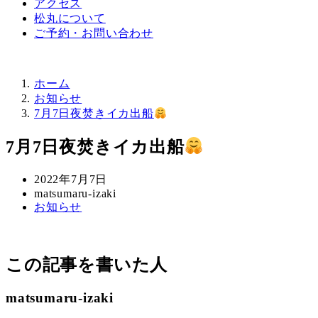
アクセス
松丸について
ご予約・お問い合わせ
ホーム
お知らせ
7月7日夜焚きイカ出船
7月7日夜焚きイカ出船
投
2022年7月7日
稿
著
matsumaru-izaki
カ
お知らせ
日
者
テ
ゴ
リ
この記事を書いた人
ー
matsumaru-izaki