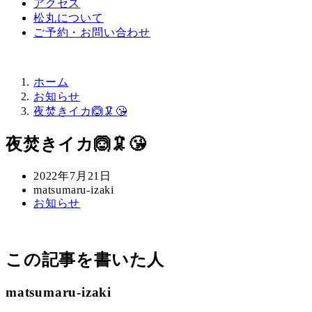
アクセス
松丸について
ご予約・お問い合わせ
ホーム
お知らせ
夜焚きイカ🙆🦑😘
夜焚きイカ🙆🦑😘
投
2022年7月21日
稿
著
matsumaru-izaki
カ
お知らせ
日
者
テ
ゴ
リ
この記事を書いた人
ー
matsumaru-izaki