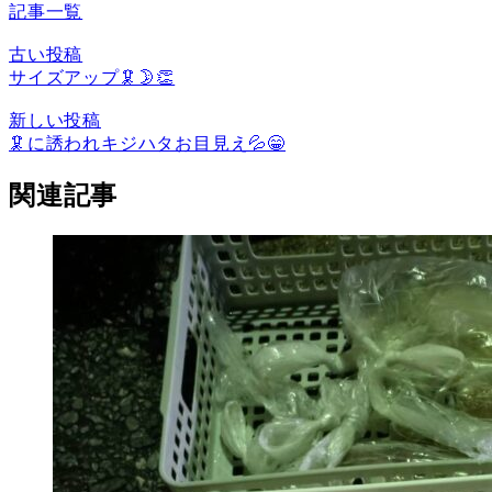
記事一覧
古い投稿
サイズアップ🦑🌛👏
新しい投稿
🦑に誘われキジハタお目見え💦😁
関連記事