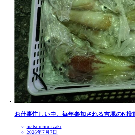
お仕事忙しい中、毎年参加される吉塚のN様
matsumaru-izaki
2026年7月7日