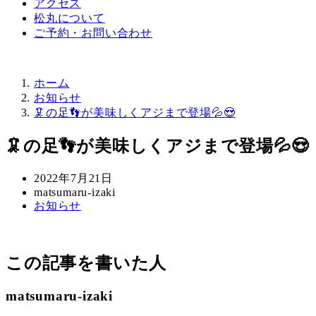
アクセス
松丸について
ご予約・お問い合わせ
ホーム
お知らせ
🦑の足👣が美味しくアジまで登場💦😍
🦑の足👣が美味しくアジまで登場💦😍
投
2022年7月21日
稿
著
matsumaru-izaki
カ
お知らせ
日
者
テ
ゴ
リ
この記事を書いた人
ー
matsumaru-izaki