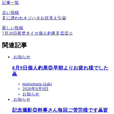
記事一覧
古い投稿
🦑に誘われキジハタお目見え💦😁
新しい投稿
7月20日夜焚きイカ個人釣果🦑👏👏☺️
関連記事
お知らせ
8月9日個人釣果😍早朝よりお疲れ様でした
🙇
matsumaru-izaki
2026年8月9日
お知らせ
お知らせ
記念撮影😊幹事さん毎回ご苦労様です🙇皆