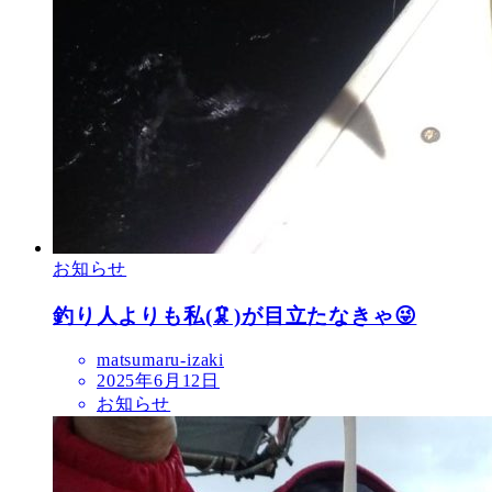
お知らせ
釣り人よりも私(🦑)が目立たなきゃ😜
matsumaru-izaki
2025年6月12日
お知らせ