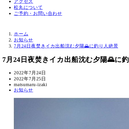
アクセス
松丸について
ご予約・お問い合わせ
ホーム
お知らせ
7月24日夜焚きイカ出船沈む夕陽🌄に釣り人絶景
7月24日夜焚きイカ出船沈む夕陽🌄に
投
2022年7月24日
稿
更
2022年7月25日
日
新
著
matsumaru-izaki
カ
お知らせ
日
者
テ
ゴ
リ
ー