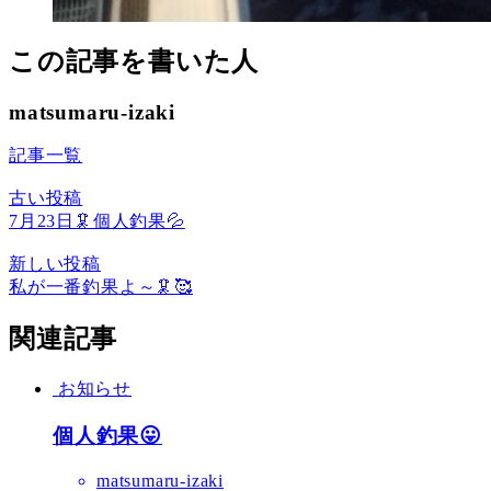
この記事を書いた人
matsumaru-izaki
記事一覧
古い投稿
7月23日🦑個人釣果💦
新しい投稿
私が一番釣果よ～🦑🥰
関連記事
お知らせ
個人釣果😛
matsumaru-izaki