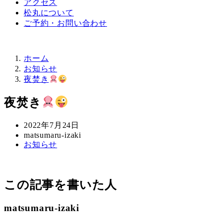
アクセス
松丸について
ご予約・お問い合わせ
ホーム
お知らせ
夜焚き
夜焚き
投
2022年7月24日
稿
著
matsumaru-izaki
カ
お知らせ
日
者
テ
ゴ
リ
この記事を書いた人
ー
matsumaru-izaki