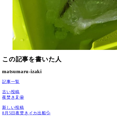
この記事を書いた人
matsumaru-izaki
記事一覧
古い投稿
夜焚き🦑🤩
新しい投稿
8月5日夜焚きイカ出船💦