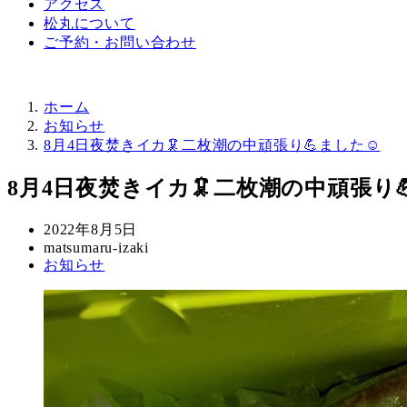
アクセス
松丸について
ご予約・お問い合わせ
ホーム
お知らせ
8月4日夜焚きイカ🦑二枚潮の中頑張り💪ました☺️
8月4日夜焚きイカ🦑二枚潮の中頑張り
投
2022年8月5日
稿
著
matsumaru-izaki
カ
お知らせ
日
者
テ
ゴ
リ
ー