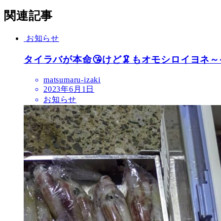
関連記事
お知らせ
タイラバが本命😘けど🦑もオモシロイヨネ～
matsumaru-izaki
2023年6月1日
お知らせ