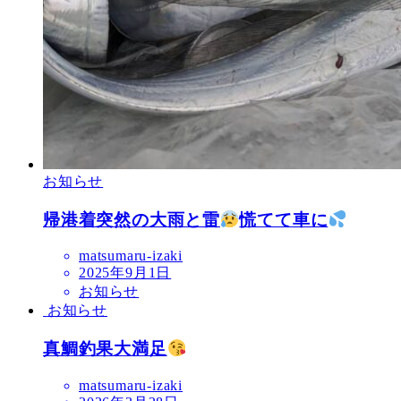
お知らせ
帰港着突然の大雨と雷
慌てて車に
matsumaru-izaki
2025年9月1日
お知らせ
お知らせ
真鯛釣果大満足
matsumaru-izaki