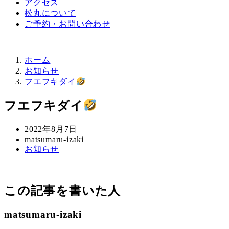
アクセス
松丸について
ご予約・お問い合わせ
ホーム
お知らせ
フエフキダイ
フエフキダイ
投
2022年8月7日
稿
著
matsumaru-izaki
カ
お知らせ
日
者
テ
ゴ
リ
この記事を書いた人
ー
matsumaru-izaki