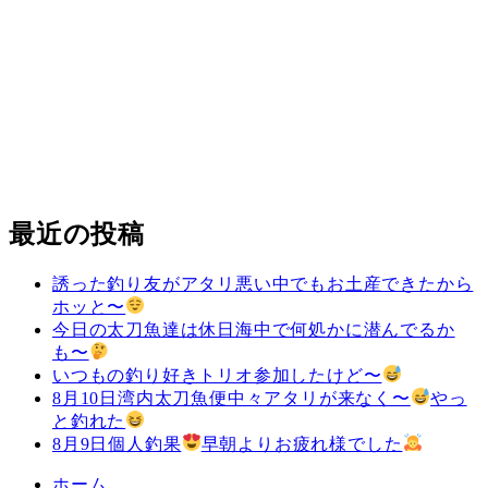
最近の投稿
誘った釣り友がアタリ悪い中でもお土産できたから
ホッと〜
今日の太刀魚達は休日海中で何処かに潜んでるか
も〜
いつもの釣り好きトリオ参加したけど〜
8月10日湾内太刀魚便中々アタリが来なく〜
やっ
と釣れた
8月9日個人釣果
早朝よりお疲れ様でした
ホーム