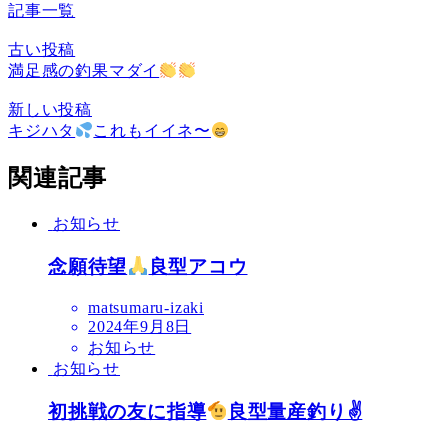
記事一覧
古い投稿
満足感の釣果マダイ
新しい投稿
キジハタ
これもイイネ〜
関連記事
お知らせ
念願待望
良型アコウ
matsumaru-izaki
2024年9月8日
お知らせ
お知らせ
初挑戦の友に指導
良型量産釣り✌