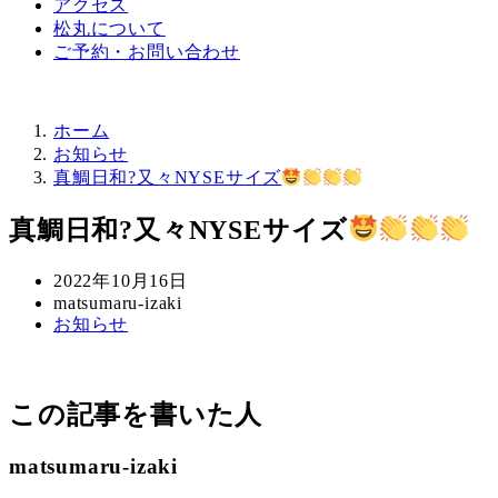
アクセス
松丸について
ご予約・お問い合わせ
ホーム
お知らせ
真鯛日和?又々NYSEサイズ
真鯛日和?又々NYSEサイズ
投
2022年10月16日
稿
著
matsumaru-izaki
カ
お知らせ
日
者
テ
ゴ
リ
この記事を書いた人
ー
matsumaru-izaki