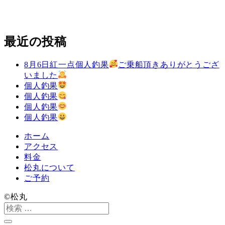
最近の投稿
8月6日紅一点個人釣果
ご乗船頂きありがとうござ
いました
個人釣果
個人釣果
個人釣果
個人釣果
ホーム
アクセス
料金
松丸について
ご予約
©️松丸
検
索