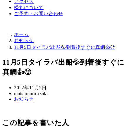
アクセス
松丸について
ご予約・お問い合わせ
ホーム
お知らせ
11月5日タイラバ出船💦到着後すぐに真鯛👍🙂
11月5日タイラバ出船💦到着後すぐに
真鯛👍🙂
投
2022年11月5日
稿
著
matsumaru-izaki
カ
お知らせ
日
者
テ
ゴ
リ
この記事を書いた人
ー