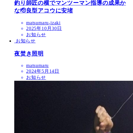
釣り師匠の横でマンツーマン指導の成果か
な🫡良型アコウに安堵
matsumaru-izaki
2025年10月30日
お知らせ
お知らせ
夜焚き照明
matsumaru
2024年5月14日
お知らせ