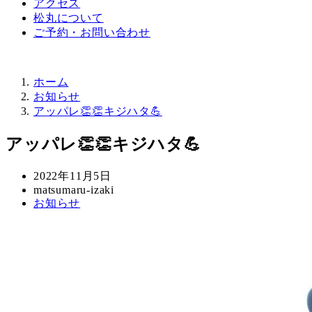
アクセス
松丸について
ご予約・お問い合わせ
ホーム
お知らせ
アッパレ👏👏キジハタ💪
アッパレ👏👏キジハタ💪
投
2022年11月5日
稿
著
matsumaru-izaki
カ
お知らせ
日
者
テ
ゴ
リ
ー