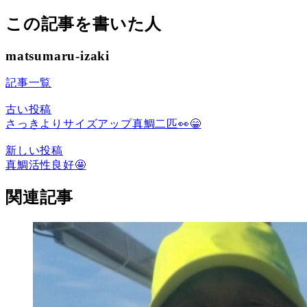
この記事を書いた人
matsumaru-izaki
記事一覧
古い投稿
さっきよりサイズアップ真鯛二匹👀😁
新しい投稿
真鯛活性良好🤩
関連記事