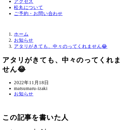
アクセス
松丸について
ご予約・お問い合わせ
ホーム
お知らせ
アタリがきても、中々のってくれません😂
アタリがきても、中々のってくれま
せん😂
投
2022年11月18日
稿
著
matsumaru-izaki
カ
お知らせ
日
者
テ
ゴ
リ
この記事を書いた人
ー