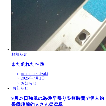
お知らせ
また釣れた〜😘
matsumaru-izaki
2025年7月2日
お知らせ
お知らせ
9月27日強風の為😭早帰り💦短時間で個人釣
果🙆凄腕釣人さん👏👏🙇